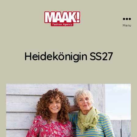
Menu
Maak!
Fashion
Agency
Heidekönigin SS27