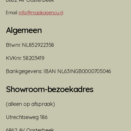
Email:
info@maakagency.nl
Algemeen
Btwnr. NL852922358
KVKnr. 58203419
Bankgegevens: IBAN NL63INGB0000705046
Showroom-bezoekadres
(alleen op afspraak)
Utrechtseweg 186
6862 AV Oosterbeek